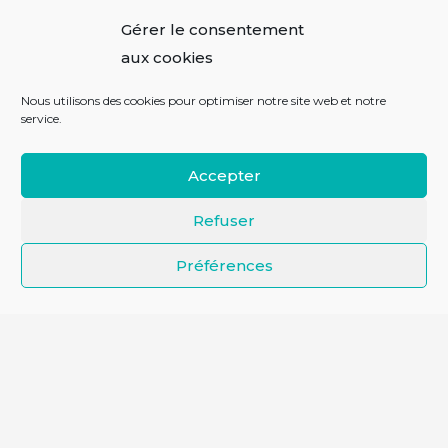
59160 CAPINGHEM
Gérer le consentement
LE TIPI
aux cookies
ENGLOS
Nous utilisons des cookies pour optimiser notre site web et notre
Parc Aréa
service.
4 allée du progrès
59320 Englos
Accepter
LE TIPI
Refuser
MARCQ-EN-BAROEUL
Préférences
291 bd Clémenceau
59700 Marcq en Baroeul