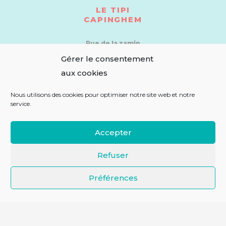
LE TIPI
CAPINGHEM
Rue de la zamin
IMMEUBLE Guilaur
Gérer le consentement
59160 CAPINGHEM
aux cookies
LE TIPI
Nous utilisons des cookies pour optimiser notre site web et notre
ENGLOS
service.
Parc Aréa
Accepter
4 allée du progrès
59320 Englos
Refuser
LE TIPI
Préférences
MARCQ-EN-BAROEUL
291 bd Clémenceau
59700 Marcq en Baroeul