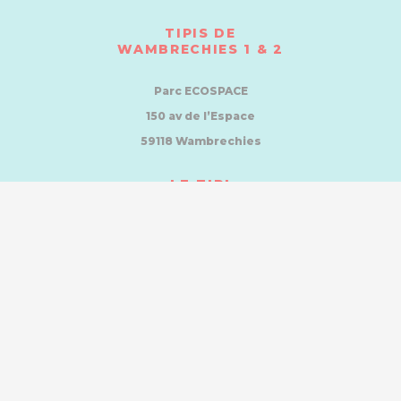
TIPIS DE
WAMBRECHIES 1 & 2
Parc ECOSPACE
150 av de l’Espace
59118 Wambrechies
LE TIPI
CAPINGHEM
Rue de la zamin
IMMEUBLE Guilaur
59160 CAPINGHEM
LE TIPI
ENGLOS
Parc Aréa